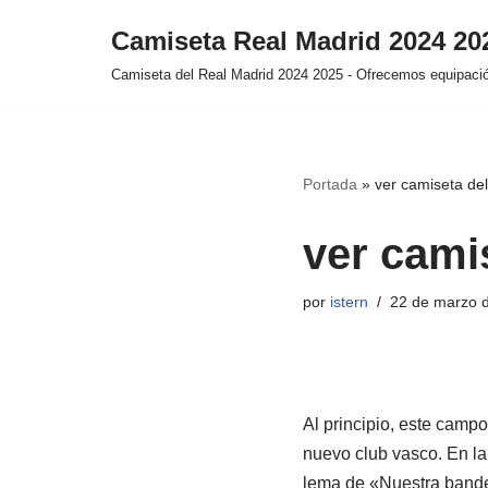
Camiseta Real Madrid 2024 2
Saltar
Camiseta del Real Madrid 2024 2025 - Ofrecemos equipación
al
contenido
Portada
»
ver camiseta del
ver cami
por
istern
22 de marzo 
Al principio, este camp
nuevo club vasco. En la 
lema de «Nuestra bande