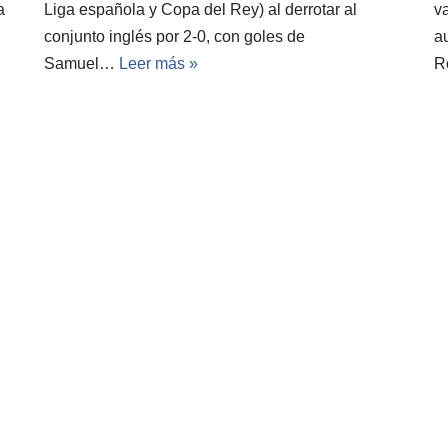
a
Liga española y Copa del Rey) al derrotar al
va
conjunto inglés por 2-0, con goles de
a
Samuel…
Leer más »
R