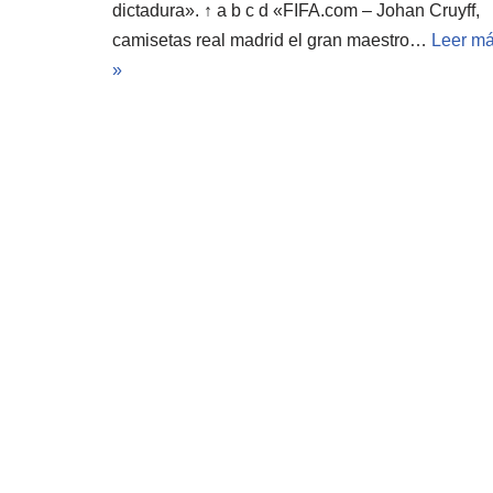
dictadura». ↑ a b c d «FIFA.com – Johan Cruyff,
camisetas real madrid el gran maestro…
Leer m
»