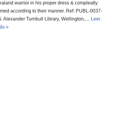
ealand warrior in his proper dress & compleatly
rmed according to their manner. Ref: PUBL-0037-
5. Alexander Turnbull Library, Wellington,…
Leer
ás »