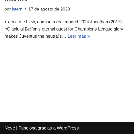
por
istern
17 de agosto de 2023
↑ a b c d e Liew, camiseta real madrid 2024 Jonathan (2017).
«Gianluigi Buffon’s eternal quest for Champions League glory
makes Juventus the neutral’s…
Leer más »
Neve
| Funciona gracias a
WordPress