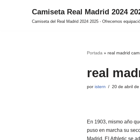
Camiseta Real Madrid 2024 2
Saltar
Camiseta del Real Madrid 2024 2025 - Ofrecemos equipación
al
contenido
Portada
»
real madrid cami
real mad
por
istern
20 de abril d
En 1903, mismo año que 
puso en marcha su secci
Madrid. El Athletic se a