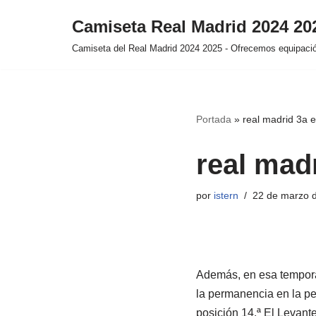
Camiseta Real Madrid 2024 2
Saltar
Camiseta del Real Madrid 2024 2025 - Ofrecemos equipación
al
contenido
Portada
»
real madrid 3a 
real mad
por
istern
22 de marzo 
Además, en esa tempora
la permanencia en la pe
posición 14.ª El Levante