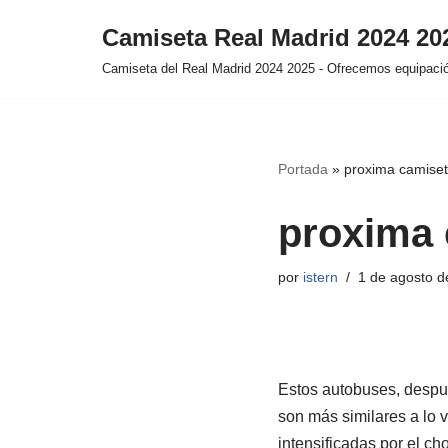
Camiseta Real Madrid 2024 2
Saltar
Camiseta del Real Madrid 2024 2025 - Ofrecemos equipación
al
contenido
Portada
»
proxima camiset
proxima 
por
istern
1 de agosto d
Estos autobuses, despué
son más similares a lo 
intensificadas por el ch