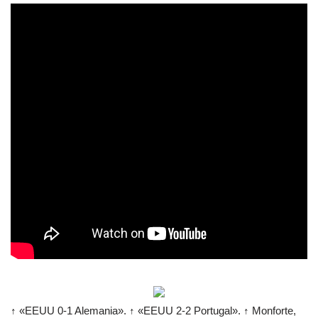
↑ «EEUU 0-1 Alemania». ↑ «EEUU 2-2 Portugal». ↑ Monforte,