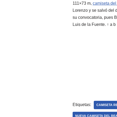
111×73 m,
camiseta del
Lorenzo y se salvó del 
su convocatoria, pues B
Luis de la Fuente. ↑ a b
Etiquetas:
CAMISETA R
NUEVA CAMISETA DEL REA