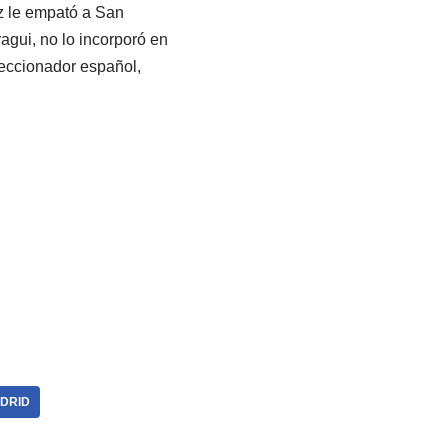
z le empató a San
agui, no lo incorporó en
leccionador español,
DRID