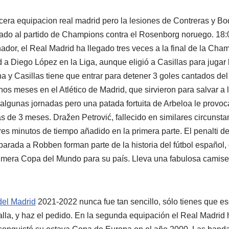
rcera equipacion real madrid pero la lesiones de Contreras y Bodo
cado al partido de Champions contra el Rosenborg noruego. 18:
dor, el Real Madrid ha llegado tres veces a la final de la Cha
ad a Diego López en la Liga, aunque eligió a Casillas para juga
na y Casillas tiene que entrar para detener 3 goles cantados de
s meses en el Atlético de Madrid, que sirvieron para salvar a l
algunas jornadas pero una patada fortuita de Arbeloa le provoc
s de 3 meses. Dražen Petrović, fallecido en similares circunsta
es minutos de tiempo añadido en la primera parte. El penalti d
 parada a Robben forman parte de la historia del fútbol español
rimera Copa del Mundo para su país. Lleva una fabulosa camiset
del Madrid
2021-2022 nunca fue tan sencillo, sólo tienes que e
alla, y haz el pedido. En la segunda equipación el Real Madrid 