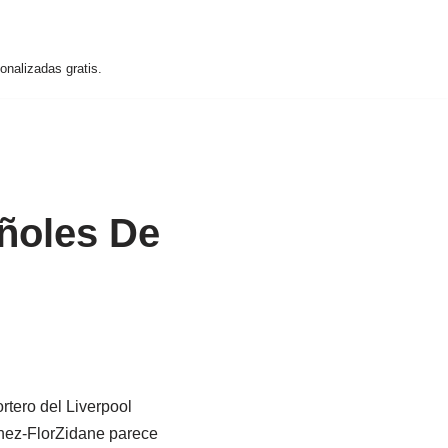
nalizadas gratis.
ñoles De
ortero del Liverpool
chez-FlorZidane parece