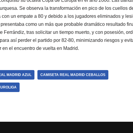
e conquistó su octava Copa de Europa en el año 2000. Las band
urquesa. Se observa la transformación en pico de los cuellos de
con un empate a 80 y debido a los jugadores eliminados y les
 presentaba como un más que probable dramático resultado fina
que Ferrándiz, tras solicitar un tiempo muerto, y con posesión, o
ara así perder el partido por 82-80, minimizando riesgos y evi
r en el encuentro de vuelta en Madrid.
EAL MADRID AZUL
CAMISETA REAL MADRID CEBALLOS
EUROLIGA