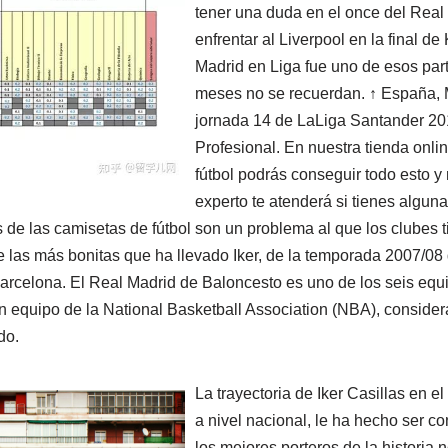
tener una duda en el once del Real
enfrentar al Liverpool en la final de
Madrid en Liga fue uno de esos par
meses no se recuerdan. ↑ España, M
jornada 14 de LaLiga Santander 201
Profesional. En nuestra tienda onl
fútbol podrás conseguir todo esto y
experto te atenderá si tienes algun
s de las camisetas de fútbol son un problema al que los clubes 
 las más bonitas que ha llevado Iker, de la temporada 2007/0
Barcelona. El Real Madrid de Baloncesto es uno de los seis eq
n equipo de la National Basketball Association (NBA), consider
do.
La trayectoria de Iker Casillas en el
a nivel nacional, le ha hecho ser 
los mejores porteros de la historia 