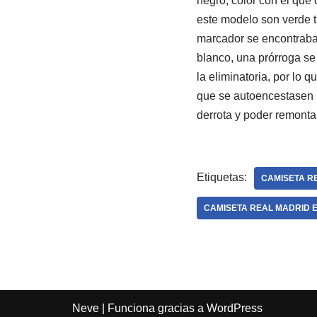
negro, color con el qu
este modelo son verde t
marcador se encontraba 
blanco, una prórroga se
la eliminatoria, por lo 
que se autoencestasen p
derrota y poder remonta
Etiquetas:
CAMISETA R
CAMISETA REAL MADRID 
Neve
| Funciona gracias a
WordPress