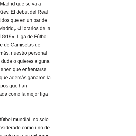
 Madrid que se va a
 Kiev. El debut del Real
tidos que en un par de
adrid,. «Horarios de la
8/19». Liga de Fútbol
ine de Camisetas de
 más, nuestro personal
a duda o quieres alguna
tienen que enfrentarse
8 que además ganaron la
uipos que han
ada como la mejor liga
 fútbol mundial, no solo
considerado como uno de
no solo por sus milagros,