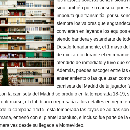
sino también por su carisma, por e
impoluta que transmitía, por su senc
siempre los valores que engrandece
convierten en leyenda los equipos 
siendo bandera y estandarte de todo
Desafortunadamente, el 1 mayo del 2
de miocardio durante el entrenamie
atendido de inmediato y tuvo que se
Además, puedes escoger entre las 
entrenamiento o las que usan como t
camiseta del Madrid de tu jugador fa
i con la camiseta del Madrid se produjo en la temporada 18-19,
onfirmarse, el club blanco regresaría a los detalles en negro e
de la campaña 14/15 -esta temporada las rayas de adidas son a
emana, entrenó con el plantel absoluto, e incluso fue parte de la
rimera vez desde su llegada a Montevideo.