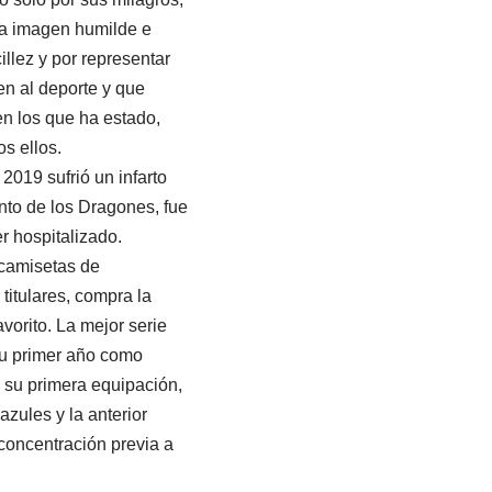
sa imagen humilde e
illez y por representar
n al deporte y que
en los que ha estado,
s ellos.
019 sufrió un infarto
nto de los Dragones, fue
r hospitalizado.
camisetas de
itulares, compra la
vorito. La mejor serie
 su primer año como
n su primera equipación,
zules y la anterior
 concentración previa a