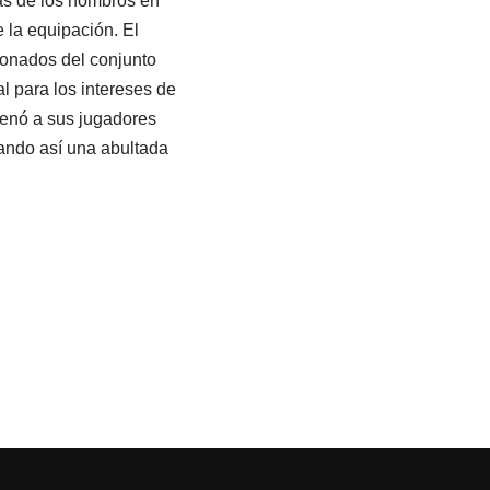
as de los hombros en
 la equipación. El
ionados del conjunto
l para los intereses de
rdenó a sus jugadores
tando así una abultada