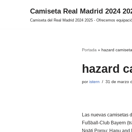
Camiseta Real Madrid 2024 2
Saltar
Camiseta del Real Madrid 2024 2025 - Ofrecemos equipación
al
contenido
Portada
»
hazard camiseta
hazard c
por
istern
31 de marzo 
Las nuevas camisetas de
Fußball-Club Bayern (tr
Ngāti Porou: Hapu and 