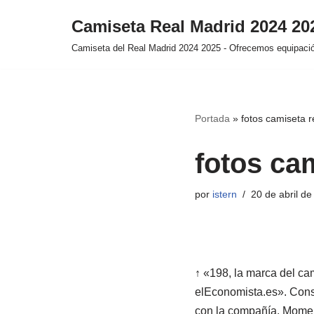
Camiseta Real Madrid 2024 2
Saltar
Camiseta del Real Madrid 2024 2025 - Ofrecemos equipación
al
contenido
Portada
»
fotos camiseta 
fotos ca
por
istern
20 de abril d
↑ «198, la marca del cam
elEconomista.es». Consu
con la compañía. Moment