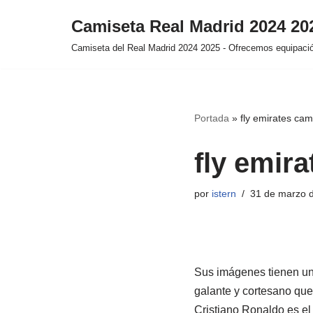
Camiseta Real Madrid 2024 2
Saltar
Camiseta del Real Madrid 2024 2025 - Ofrecemos equipación
al
contenido
Portada
»
fly emirates cam
fly emir
por
istern
31 de marzo 
Sus imágenes tienen un 
galante y cortesano que 
Cristiano Ronaldo es e