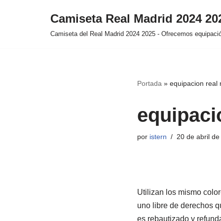
Camiseta Real Madrid 2024 2
Saltar
Camiseta del Real Madrid 2024 2025 - Ofrecemos equipación
al
contenido
Portada
»
equipacion real
equipaci
por
istern
20 de abril d
Utilizan los mismo color
uno libre de derechos q
es rebautizado y refunda