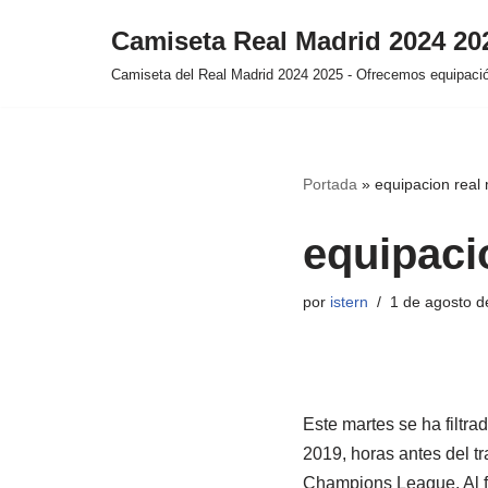
Camiseta Real Madrid 2024 2
Saltar
Camiseta del Real Madrid 2024 2025 - Ofrecemos equipación
al
contenido
Portada
»
equipacion real
equipaci
por
istern
1 de agosto d
Este martes se ha filtra
2019, horas antes del t
Champions League. Al fin