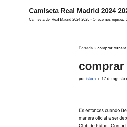
Camiseta Real Madrid 2024 2
Saltar
Camiseta del Real Madrid 2024 2025 - Ofrecemos equipación
al
contenido
Portada
»
comprar tercera
comprar 
por
istern
17 de agosto 
Es entonces cuando Bern
manera oficial a ser de
Club de Fútbol. Con och