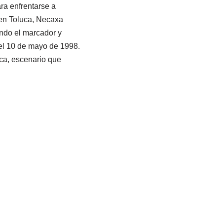
ara enfrentarse a
a en Toluca, Necaxa
ando el marcador y
el 10 de mayo de 1998.
eca, escenario que