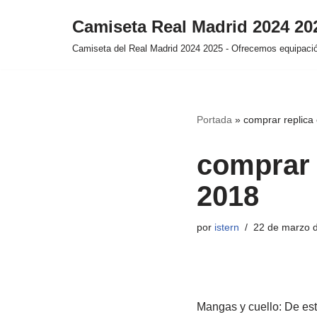
Camiseta Real Madrid 2024 2
Saltar
Camiseta del Real Madrid 2024 2025 - Ofrecemos equipación
al
contenido
Portada
»
comprar replica
comprar 
2018
por
istern
22 de marzo 
Mangas y cuello: De est