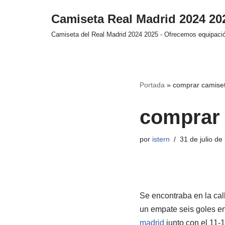
Camiseta Real Madrid 2024 2
Saltar
Camiseta del Real Madrid 2024 2025 - Ofrecemos equipación
al
contenido
Portada
»
comprar camiseta
comprar c
por
istern
31 de julio de
Se encontraba en la cal
un empate seis goles en
madrid
junto con el 11-1