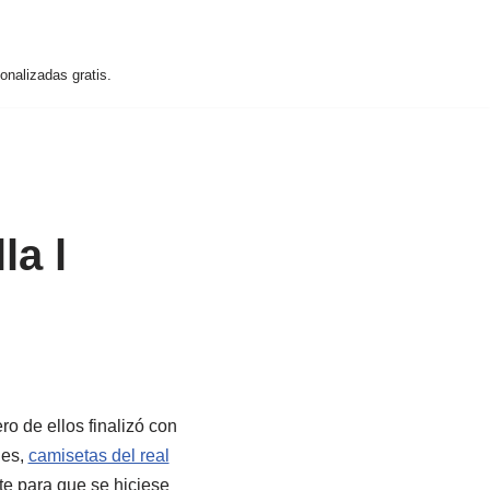
nalizadas gratis.
la l
ro de ellos finalizó con
les,
camisetas del real
te para que se hiciese