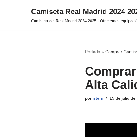
Camiseta Real Madrid 2024 2
Saltar
Camiseta del Real Madrid 2024 2025 - Ofrecemos equipación
al
contenido
Portada
»
Comprar Camiset
Comprar 
Alta Cal
por
istern
15 de julio de