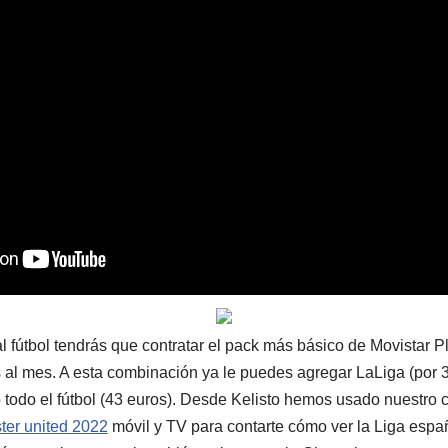
 fútbol tendrás que contratar el pack más básico de Movistar P
 al mes. A esta combinación ya le puedes agregar LaLiga (por 3
todo el fútbol (43 euros). Desde Kelisto hemos usado nuestro 
er united 2022
móvil y TV para contarte cómo ver la Liga españ