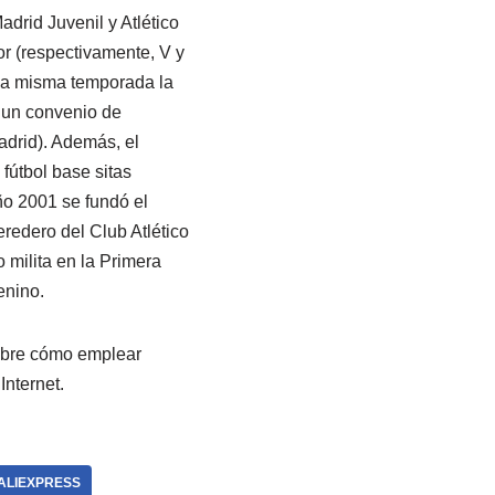
drid Juvenil y Atlético
r (respectivamente, V y
 esa misma temporada la
 un convenio de
adrid). Además, el
fútbol base sitas
ño 2001 se fundó el
redero del Club Atlético
 milita en la Primera
enino.
sobre cómo emplear
Internet.
 ALIEXPRESS