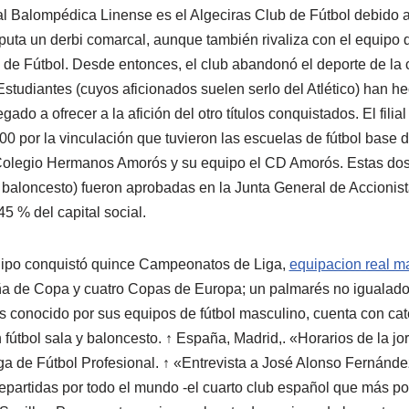
Real Balompédica Linense es el Algeciras Club de Fútbol debido 
puta un derbi comarcal, aunque también rivaliza con el equipo d
b de Fútbol. Desde entonces, el club abandonó el deporte de la
studiantes (cuyos aficionados suelen serlo del Atlético) han 
do a ofrecer a la afición del otro títulos conquistados. El filial
0 por la vinculación que tuvieron las escuelas de fútbol base 
Colegio Hermanos Amorós y su equipo el CD Amorós. Estas dos
y baloncesto) fueron aprobadas en la Junta General de Accionist
5 % del capital social.
quipo conquistó quince Campeonatos de Liga,
equipacion real m
de Copa y cuatro Copas de Europa; un palmarés no igualado 
 conocido por sus equipos de fútbol masculino, cuenta con cat
 fútbol sala y baloncesto. ↑ España, Madrid,. «Horarios de la j
a de Fútbol Profesional. ↑ «Entrevista a José Alonso Fernánde
repartidas por todo el mundo -el cuarto club español que más 