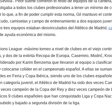
Sevilla-. Peor suerte corrieron el resto de equipos de la canter
ligaba a todos los clubes profesionales a tener un mínimo de c
or lo que, a fin de poder cumplir esta norma, Gil mantuvo el contr
cudo, camisetas y campo de entrenamiento a dos equipos juven
s tres equipos estaban desvinculados del Atlético de Madrid,
c
o de ayuda económica del mismo.
s League -máximo torneo a nivel de clubes en el viejo contin
, y dos de la extinta Recopa de Europa. Casemiro, Modrić, Kro
 liderado por Karim Benzema que llevaron al equipo a clasificar
y colocarse colíder en el campeonato español. A ellas se suman
des en Feria y Copa Ibérica, siendo uno de los clubes español
n categoría juvenil, el Atlético de Madrid ha sido dos veces
 veces campeón de la Copa del Rey y diez veces campeón de L
icos 9 clubes españoles que han conquistado Liga y Copa Naci
ubido y bajado a segunda división de la liga.