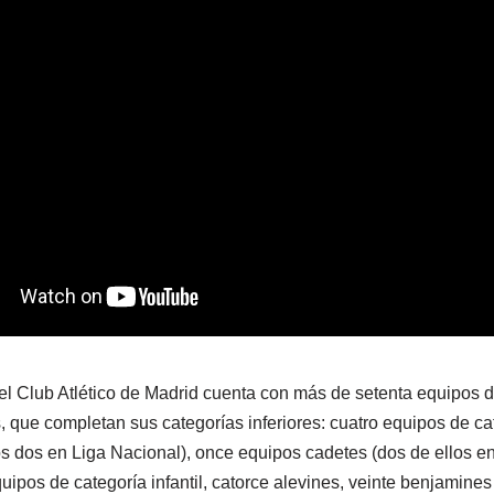
 el Club Atlético de Madrid cuenta con más de setenta equipos d
 que completan sus categorías inferiores: cuatro equipos de cat
os dos en Liga Nacional), once equipos cadetes (dos de ellos e
uipos de categoría infantil, catorce alevines, veinte benjamine