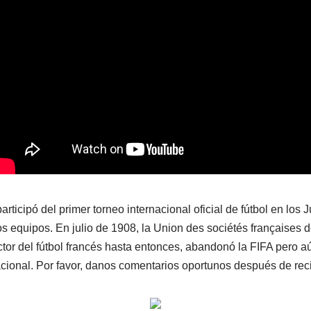
rticipó del primer torneo internacional oficial de fútbol en los
 equipos. En julio de 1908, la Union des sociétés françaises de
or del fútbol francés hasta entonces, abandonó la FIFA pero aú
cional. Por favor, danos comentarios oportunos después de reci