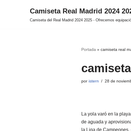
Camiseta Real Madrid 2024 2
Saltar
Camiseta del Real Madrid 2024 2025 - Ofrecemos equipación
al
contenido
Portada
»
camiseta real m
camiseta
por
istern
28 de noviem
La yola varó en la play
de aguada y aprovisiona
la Liga de Campeones, e