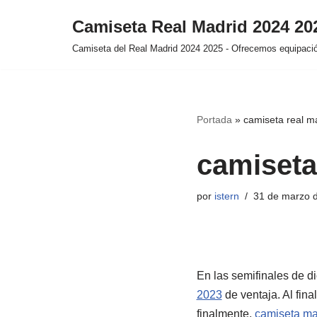
Camiseta Real Madrid 2024 2
Saltar
Camiseta del Real Madrid 2024 2025 - Ofrecemos equipación
al
contenido
Portada
»
camiseta real m
camiseta
por
istern
31 de marzo 
En las semifinales de d
2023
de ventaja. Al fina
finalmente,
camiseta ma