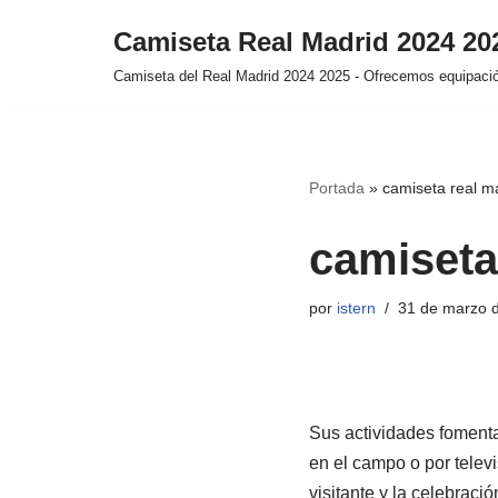
Camiseta Real Madrid 2024 2
Saltar
Camiseta del Real Madrid 2024 2025 - Ofrecemos equipación
al
contenido
Portada
»
camiseta real m
camiseta
por
istern
31 de marzo 
Sus actividades fomenta
en el campo o por telev
visitante y la celebració