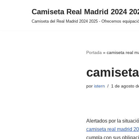
Camiseta Real Madrid 2024 2
Saltar
Camiseta del Real Madrid 2024 2025 - Ofrecemos equipación
al
contenido
Portada
»
camiseta real m
camiseta
por
istern
1 de agosto d
Alertados por la situaci
camiseta real madrid 2
cumpla con sus obligac