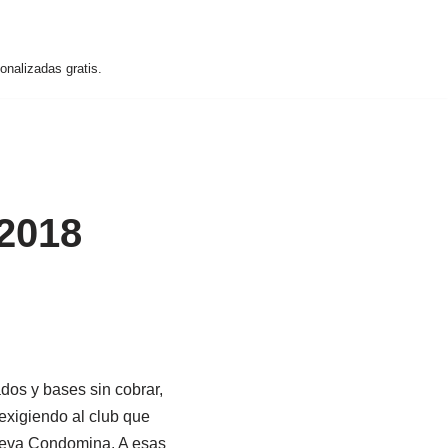
nalizadas gratis.
 2018
ados y bases sin cobrar,
xigiendo al club que
ueva Condomina. A esas