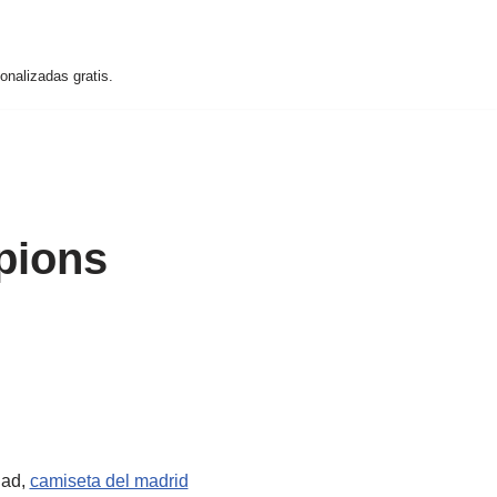
nalizadas gratis.
pions
dad,
camiseta del madrid