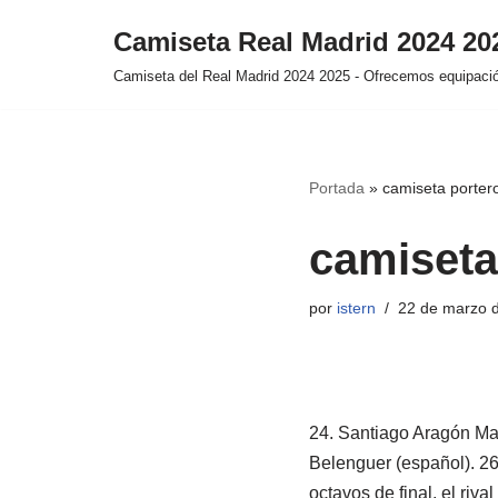
Camiseta Real Madrid 2024 2
Saltar
Camiseta del Real Madrid 2024 2025 - Ofrecemos equipación
al
contenido
Portada
»
camiseta porter
camiseta
por
istern
22 de marzo 
24. Santiago Aragón Mar
Belenguer (español). 2
octavos de final, el riv