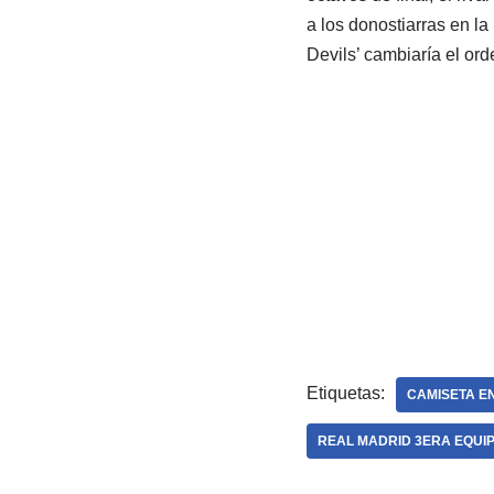
a los donostiarras en l
Devils’ cambiaría el ord
Etiquetas:
CAMISETA E
REAL MADRID 3ERA EQUI