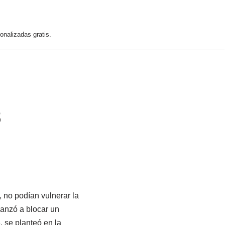
nalizadas gratis.
8
 no podían vulnerar la
lanzó a blocar un
, se planteó en la