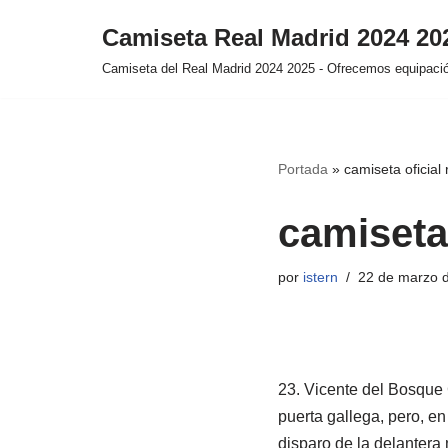
Camiseta Real Madrid 2024 2
Saltar
Camiseta del Real Madrid 2024 2025 - Ofrecemos equipación
al
contenido
Portada
»
camiseta oficial
camiseta 
por
istern
22 de marzo 
23. Vicente del Bosque 
puerta gallega, pero, en
disparo de la delantera