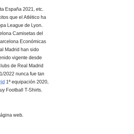
ta España 2021, etc.
tos que el Atlético ha
opa League de Lyon.
celona Camisetas del
 Barcelona Económicas
al Madrid han sido
enido vigente desde
clubs de Real Madrid
21/2022 nunca fue tan
rid
1ª equipación 2020,
uy Football T-Shirts.
página web.