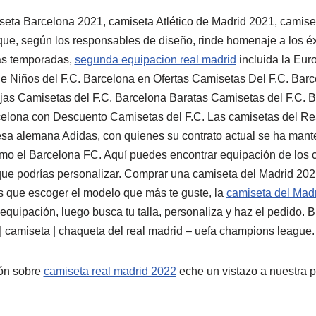
eta Barcelona 2021, camiseta Atlético de Madrid 2021, camise
e, según los responsables de diseño, rinde homenaje a los éxi
as temporadas,
segunda equipacion real madrid
incluida la Eur
e Niños del F.C. Barcelona en Ofertas Camisetas Del F.C. Bar
jas Camisetas del F.C. Barcelona Baratas Camisetas del F.C.
celona con Descuento Camisetas del F.C. Las camisetas del Re
esa alemana Adidas, con quienes su contrato actual se ha mant
mo el Barcelona FC. Aquí puedes encontrar equipación de los 
 que podrías personalizar. Comprar una camiseta del Madrid 20
nes que escoger el modelo que más te guste, la
camiseta del Mad
 equipación, luego busca tu talla, personaliza y haz el pedido. B
 xl | camiseta | chaqueta del real madrid – uefa champions league.
ón sobre
camiseta real madrid 2022
eche un vistazo a nuestra 