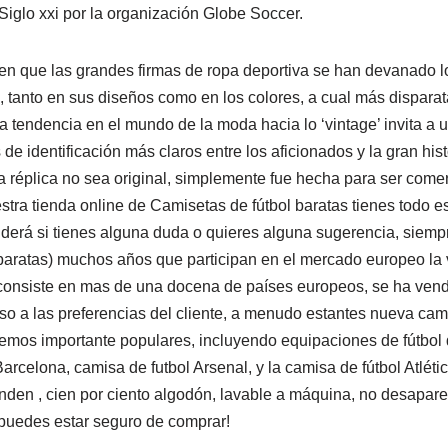
Siglo xxi por la organización Globe Soccer.
n que las grandes firmas de ropa deportiva se han devanado l
 tanto en sus diseños como en los colores, a cual más disparata
tendencia en el mundo de la moda hacia lo ‘vintage’ invita a u
 de identificación más claros entre los aficionados y la gran hist
a réplica no sea original, simplemente fue hecha para ser come
stra tienda online de Camisetas de fútbol baratas tienes todo e
nderá si tienes alguna duda o quieres alguna sugerencia, siempr
baratas) muchos años que participan en el mercado europeo la
 consiste en mas de una docena de países europeos, se ha vend
so a las preferencias del cliente, a menudo estantes nueva cami
emos importante populares, incluyendo equipaciones de fútbol d
arcelona, camisa de futbol Arsenal, y la camisa de fútbol Atlétic
nden , cien por ciento algodón, lavable a máquina, no desapare
puedes estar seguro de comprar!