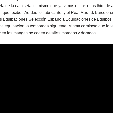
tela de la camiseta, el mismo que ya vimos en las otras third de
nal que reciben Adidas -el fabricante- y el Real Madrid. Barcelo
os Equipaciones Selección Española Equipaciones de Equipos d
isma equipación la temporada siguiente. Misma camiseta que la t
y en las mangas se cogen detalles morados y dorados.