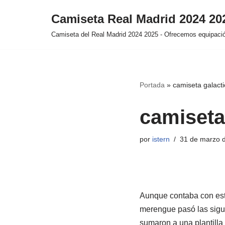
Camiseta Real Madrid 2024 2
Saltar
Camiseta del Real Madrid 2024 2025 - Ofrecemos equipación
al
contenido
Portada
»
camiseta galacti
camiseta 
por
istern
31 de marzo 
Aunque contaba con est
merengue pasó las sigu
sumaron a una plantilla