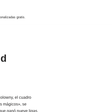
nalizadas gratis.
id
olowny, el cuadro
es mágicos», se
que ganó nueve ligas,