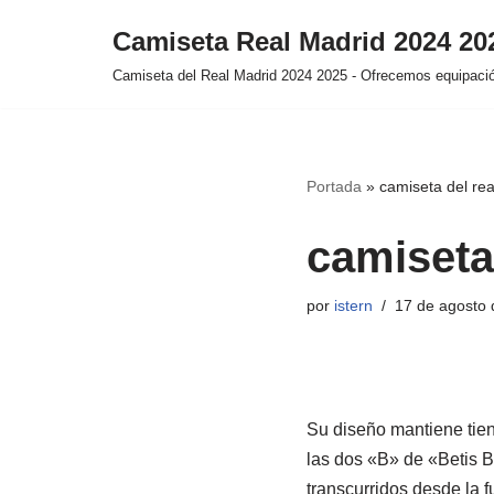
Camiseta Real Madrid 2024 2
Saltar
Camiseta del Real Madrid 2024 2025 - Ofrecemos equipación
al
contenido
Portada
»
camiseta del re
camiseta
por
istern
17 de agosto 
Su diseño mantiene tiene
las dos «B» de «Betis B
transcurridos desde la f