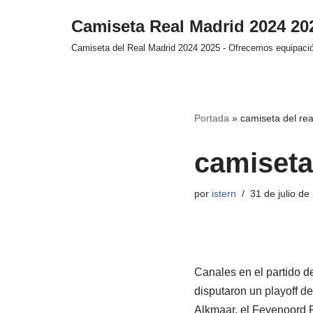
Camiseta Real Madrid 2024 2
Saltar
Camiseta del Real Madrid 2024 2025 - Ofrecemos equipación
al
contenido
Portada
»
camiseta del re
camiseta
por
istern
31 de julio de
Canales en el partido d
disputaron un playoff d
Alkmaar, el Feyenoord R