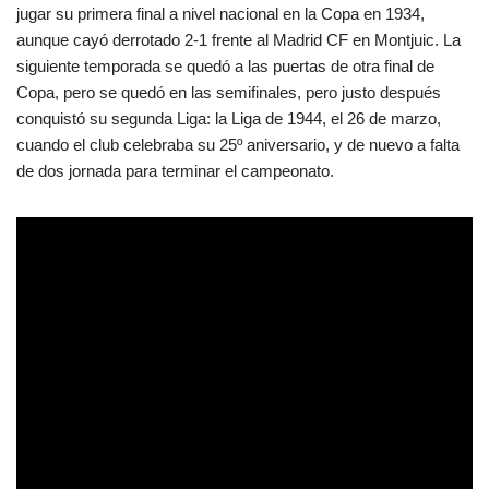
jugar su primera final a nivel nacional en la Copa en 1934,
aunque cayó derrotado 2-1 frente al Madrid CF en Montjuic. La
siguiente temporada se quedó a las puertas de otra final de
Copa, pero se quedó en las semifinales, pero justo después
conquistó su segunda Liga: la Liga de 1944, el 26 de marzo,
cuando el club celebraba su 25º aniversario, y de nuevo a falta
de dos jornada para terminar el campeonato.