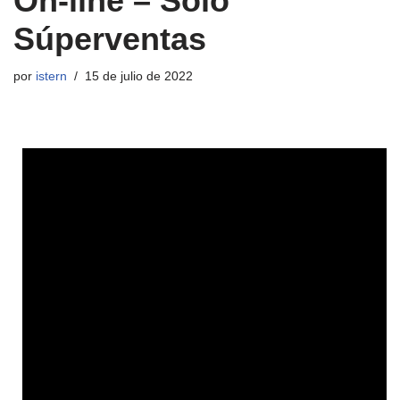
On-line – Sólo
Súperventas
por
istern
15 de julio de 2022